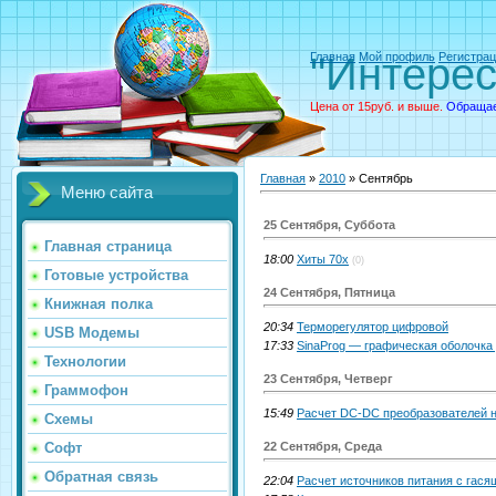
"Интерес
Главная
Мой профиль
Регистра
Цена от 15руб. и выше.
Обращае
Главная
»
2010
»
Сентябрь
Меню сайта
25 Сентября, Суббота
Главная страница
18:00
Хиты 70х
(0)
Готовые устройства
24 Сентября, Пятница
Книжная полка
20:34
Терморегулятор цифровой
USB Модемы
17:33
SinaProg — графическая оболочка
Технологии
23 Сентября, Четверг
Граммофон
15:49
Расчет DC-DC преобразователей 
Схемы
22 Сентября, Среда
Софт
Обратная связь
22:04
Расчет источников питания с гас