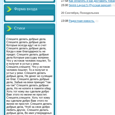
17:58
Как оплатить и как доставить това
15:00
Sprint-Layout 5 (Русская версия)
(0)
Форма входа
20 Сентября, Понедельник
13:08
Радостная новость.
(1)
Стихи
Спешите делать добрые дела.
Спешите делать добрые дела
Которые всегда идут не в счет
Спешите делать добрые дела,
Когда к вам благодарность не
придет. Спешите делать добрые
дела Которые рассудку вопреки.
Что у истоков человек пошлет, То
и получит в устье у реки.
Спешите,спешите. Что у истоков
человек пошлет, То и получит в
устье у реки. Спешите делать
добрые дела, Не денег не сулящие
не благ. Спешите делать добрые
дела, Забыв на веки принцип "так-
на-так" Спешите делать добрые
дела, Но не копите в памяти обид
Хоть тот кому вы сделали добро
Вам этого по жизни не простит.
Спешите,спешите. Хоть тот кому
вы сделали добро Вам этого по
жизни не простит. Спешите делать
добрые дела, Чтоб за свое добро
любить других. Спешите делать
добрые дела, Во имя утвержденья